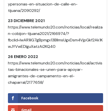
ypersonas-en-situacion-de-calle-en-
tijuana/2090292/
23 DICIEMBRE 2021
https://www.telemundo20.com/noticias/local/realiza
n-cobijon-tijuana2021/2166974/?
fbclid=IwAR1iIG7gBpmgx13BlImsUgxDsm4VjpGkf2Ak1K
wJYVwEDIguXatzAi2KQ40
26 ENERO 2022
https://www.telemundo20.com/noticias/local/activis
tas-binacionales-se-unen-para-apoyar-
amigrantes-de-campamento-en-el-
chaparral/2177658/
Facebook
Gmail