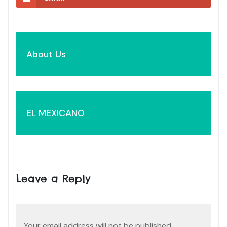
Post
About Us
navigation
EL MEXICANO
Leave a Reply
Your email address will not be published.